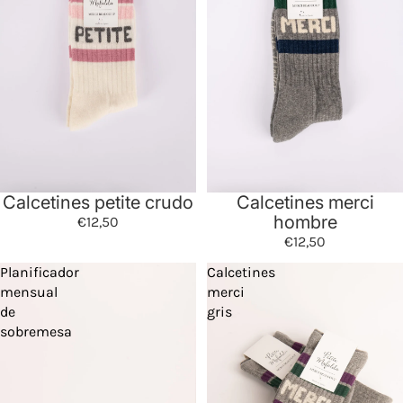
Calcetines petite crudo
Calcetines merci
hombre
€12,50
€12,50
Planificador
Calcetines
mensual
merci
de
gris
sobremesa