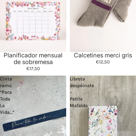
Planificador mensual
Calcetines merci gris
de sobremesa
€12,50
€17,50
Cinta
Libreta
ramo
despéinate
“Para
–
Toda
Petite
La
Mafalda
Vida…”