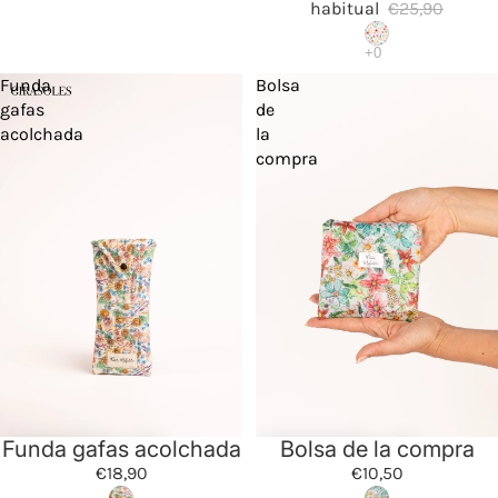
habitual
€25,90
Funda
Bolsa
gafas
de
acolchada
la
compra
Funda gafas acolchada
Bolsa de la compra
€18,90
€10,50