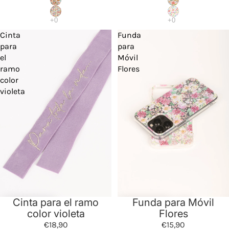
Cinta
Funda
para
para
el
Móvil
ramo
Flores
color
violeta
Cinta para el ramo
Funda para Móvil
color violeta
Flores
€18,90
€15,90