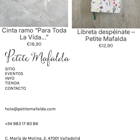
Cinta ramo “Para Toda
Libreta despéinate –
La Vida…”
Petite Mafalda
€18,90
€12,90
SITIO
EVENTOS
INFO
TIENDA
CONTACTO
hola@petitemafalda.com
+34 983 17 80 86
C. María de Molina, 2, 47001 Valladolid