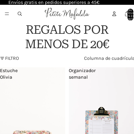
Envíos gratis en pedidos superiores a 45€
TOTAL 
ARTÍCU
EN E
CARRITO
REGALOS POR
MENOS DE 20€
FILTRO
Columna de cuadrícul
Estuche
Organizador
Olivia
semanal