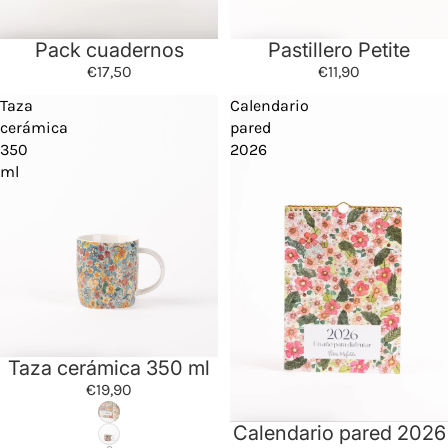
Pack cuadernos
Pastillero Petite
€17,50
€11,90
Taza
Calendario
cerámica
pared
350
2026
ml
Taza cerámica 350 ml
€19,90
Calendario pared 2026
Oferta