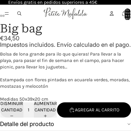
Envíos gratis en pedidos superiores a 45€
TOTAL 
ARTÍCU
EN E
CARRITO
Big bag
€34,50
Impuestos incluidos. Envío calculado en el pago.
Bolsa de lona grande para ¡lo que quieras! Para llevar a la
playa, para pasar el fin de semana en el campo, para hacer
picnic, para llevar los juguetes...
Estampada con flores pintadas en acuarela verdes, moradas,
mostazas y melocotón
Medidas 50x39x20 cm
DISMINUIR
AUMENTAR
CANTIDAD
CANTIDAD
AGREGAR AL CARRITO
Detalle del producto