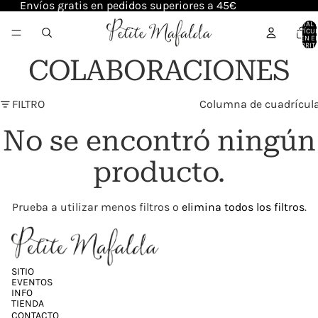
Envíos gratis en pedidos superiores a 45€
TOTAL 
ARTÍCU
EN E
CARRITO
COLABORACIONES
FILTRO
Columna de cuadrícul
No se encontró ningún
producto.
Prueba a utilizar menos filtros o
elimina todos los filtros
.
SITIO
EVENTOS
INFO
TIENDA
CONTACTO