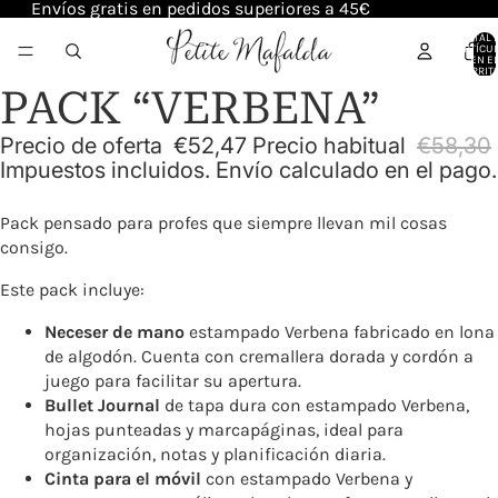
Envíos gratis en pedidos superiores a 45€
TOTAL 
ARTÍCU
EN E
CARRITO
PACK “VERBENA”
Precio de oferta
€52,47
Precio habitual
€58,30
Impuestos incluidos. Envío calculado en el pago.
Pack pensado para profes que siempre llevan mil cosas
consigo.
Este pack incluye:
Neceser de mano
estampado Verbena fabricado en lona
de algodón. Cuenta con cremallera dorada y cordón a
juego para facilitar su apertura.
Bullet Journal
de tapa dura con estampado Verbena,
hojas punteadas y marcapáginas, ideal para
organización, notas y planificación diaria.
Cinta para el móvil
con estampado Verbena y